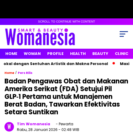
SCROLL TO CONTINUE WITH CONTENT
HOME
WOMAN
PROFILE
HEALTH
BEAUTY
CLINIC
al dengan Sentuhan Artistik dan Makna Personal
Maxime Bo
/
Home
Pers Rilis
Badan Pengawas Obat dan Makanan
Amerika Serikat (FDA) Setujui Pil
GLP‑1 Pertama untuk Manajemen
Berat Badan, Tawarkan Efektivitas
Setara Suntikan
Tim Womanesia
- Pewarta
Rabu, 28 Januari 2026
- 02:48 WIB