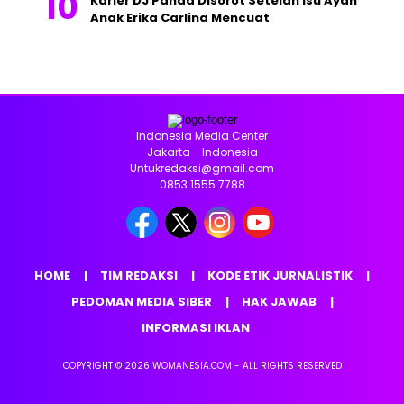
Karier DJ Panda Disorot Setelah Isu Ayah
Anak Erika Carlina Mencuat
Indonesia Media Center
Jakarta - Indonesia
Untukredaksi@gmail.com
0853 1555 7788
HOME
TIM REDAKSI
KODE ETIK JURNALISTIK
PEDOMAN MEDIA SIBER
HAK JAWAB
INFORMASI IKLAN
COPYRIGHT © 2026 WOMANESIA.COM - ALL RIGHTS RESERVED