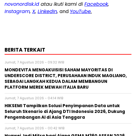
novonordisk.id
atau ikuti kami di
Facebook
,
Instagram
,
X
,
LinkedIn
,
and
YouTube
.
BERITA TERKAIT
Jumat, 7 Agustus 2026 - 09:32 WIB
MONDEVITA MENGAKUISISI SAHAM MAYORITAS DI
UNDERSCORE DISTRICT, PERUSAHAAN INDUK MAGLIANO,
SEBAGAI LANGKAH KEDUA DALAM MEMBANGUN
PLATFORM MEREK MEWAH ITALIA BARU
Jumat, 7 Agustus 2026 - 04:14 WIB
HIKSEMI Tampilkan Solusi Penyimpanan Data untuk
Seluruh Skenario di Ajang DTI Indonesia 2026, Dukung
Pengembangan AI di Asia Tenggara
Jumat, 7 Agustus 2026 - 00:42 WIB
Huawei Jadi Mitra bagi Ajang GSMA M360 ASEAN 2026