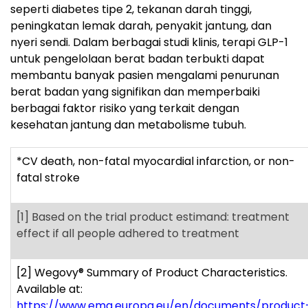
seperti diabetes tipe 2, tekanan darah tinggi,
peningkatan lemak darah, penyakit jantung, dan
nyeri sendi. Dalam berbagai studi klinis, terapi GLP-1
untuk pengelolaan berat badan terbukti dapat
membantu banyak pasien mengalami penurunan
berat badan yang signifikan dan memperbaiki
berbagai faktor risiko yang terkait dengan
kesehatan jantung dan metabolisme tubuh.
*CV death, non-fatal myocardial infarction, or non-
fatal stroke
[1]
Based on the trial product estimand: treatment
effect if all people adhered to treatment
[2]
Wegovy
®
Summary of Product Characteristics.
Available at:
https://www.ema.europa.eu/en/documents/product