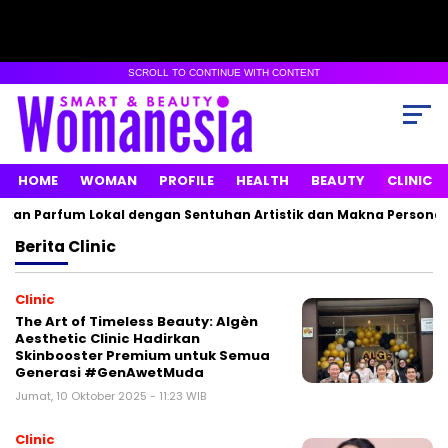
SCROLL TO CONTINUE WITH CONTENT
HOME
WOMAN
PROFILE
HEALTH
BEAUTY
CLINIC
kan Parfum Lokal dengan Sentuhan Artistik dan Makna Personal
Berita
Clinic
Clinic
The Art of Timeless Beauty: Algèn
Aesthetic Clinic Hadirkan
Skinbooster Premium untuk Semua
Generasi #GenAwetMuda
Jumat, 10 Oktober 2025 - 11:23 WIB
Clinic