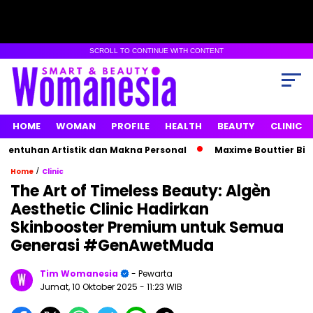
SCROLL TO CONTINUE WITH CONTENT
HOME
WOMAN
PROFILE
HEALTH
BEAUTY
CLINIC
an Artistik dan Makna Personal
Maxime Bouttier Bikin Heb
/
Home
Clinic
The Art of Timeless Beauty: Algèn
Aesthetic Clinic Hadirkan
Skinbooster Premium untuk Semua
Generasi #GenAwetMuda
Tim Womanesia
- Pewarta
Jumat, 10 Oktober 2025
- 11:23 WIB