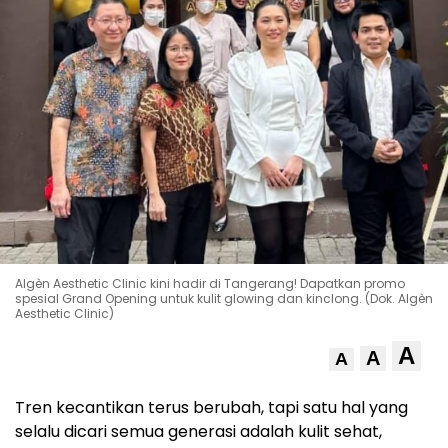
Algèn Aesthetic Clinic kini hadir di Tangerang! Dapatkan promo
spesial Grand Opening untuk kulit glowing dan kinclong. (Dok. Algèn
Aesthetic Clinic)
A
A
A
Tren kecantikan terus berubah, tapi satu hal yang
selalu dicari semua generasi adalah kulit sehat,