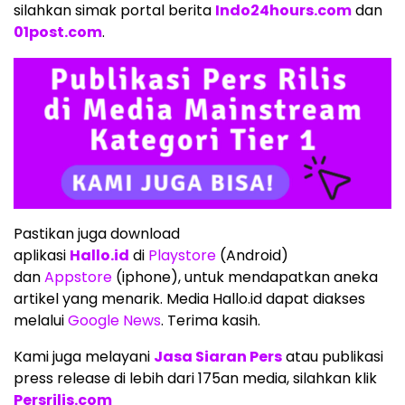
silahkan simak portal berita
Indo24hours.com
dan
01post.com
.
Pastikan juga download
aplikasi
Hallo.id
di
Playstore
(Android)
dan
Appstore
(iphone), untuk mendapatkan aneka
artikel yang menarik. Media Hallo.id dapat diakses
melalui
Google News
. Terima kasih.
Kami juga melayani
Jasa Siaran Pers
atau publikasi
press release di lebih dari 175an media, silahkan klik
Persrilis.com