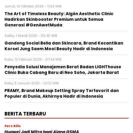
Jumat, 10 Oktober 2025 - 11:23 WIB
The Art of Timeless Beauty: Algèn Aesthetic Clinic
Hadirkan Skinbooster Premium untuk Semua
Generasi #GenAwetMuda
Sabtu, 1 Maret 2025 - 00:45 WIB
Gandeng Social Bella dan Skincara, Brand Kecantikan
Korsel Jung Saem Mool Beauty Hadir di Indonesia
Rabu, 12 Februari 2025 - 07:44 WIB
Penyedia Solusi Manajemen Berat Badan LIGHThouse
Clinic Buka Cabang Baru di Neo Soho, Jakarta Barat
Rabu, 8 Januari 2025 - 12:02 WIB
PRAMY, Brand Makeup Setting Spray Terfavorit dan
Populer di Dunia, Akhirnya Hadir di Indonesia
BERITA TERBARU
Pers Rilis
Huawei Jadi Mitra bagi Ajang GSMA