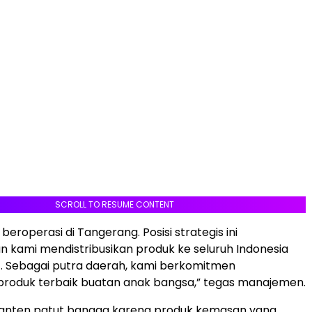
SCROLL TO RESUME CONTENT
eroperasi di Tangerang. Posisi strategis ini
kami mendistribusikan produk ke seluruh Indonesia
. Sebagai putra daerah, kami berkomitmen
roduk terbaik buatan anak bangsa,” tegas manajemen.
anten patut bangga karena produk kemasan yang