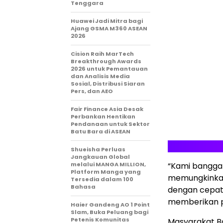
Tenggara
Huawei Jadi Mitra bagi
Ajang GSMA M360 ASEAN
2026
Cision Raih MarTech
Breakthrough Awards
2026 untuk Pemantauan
dan Analisis Media
Sosial, Distribusi Siaran
Pers, dan AEO
Fair Finance Asia Desak
Perbankan Hentikan
Pendanaan untuk Sektor
Batu Bara di ASEAN
Shueisha Perluas
Jangkauan Global
melalui MANGA MILLION,
“Kami bangga b
Platform Manga yang
memungkinkan 
Tersedia dalam 100
Bahasa
dengan cepat
memberikan p
Haier Gandeng AO 1 Point
Slam, Buka Peluang bagi
Petenis Komunitas
Masyarakat B