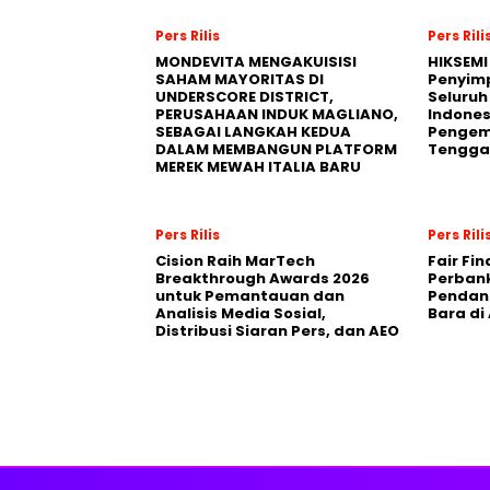
Pers Rilis
Pers Rili
MONDEVITA MENGAKUISISI
HIKSEMI
SAHAM MAYORITAS DI
Penyim
UNDERSCORE DISTRICT,
Seluruh
PERUSAHAAN INDUK MAGLIANO,
Indones
SEBAGAI LANGKAH KEDUA
Pengemb
DALAM MEMBANGUN PLATFORM
Tengga
MEREK MEWAH ITALIA BARU
Pers Rilis
Pers Rili
Cision Raih MarTech
Fair Fi
Breakthrough Awards 2026
Perban
untuk Pemantauan dan
Pendana
Analisis Media Sosial,
Bara di
Distribusi Siaran Pers, dan AEO