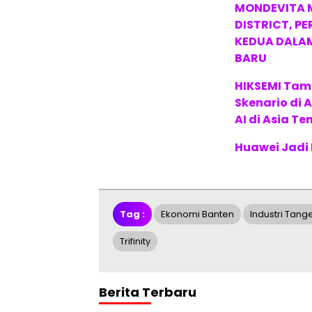
MONDEVITA 
DISTRICT, P
KEDUA DALA
BARU
HIKSEMI Tam
Skenario di
AI di Asia T
Huawei Jadi
Tag :
Ekonomi Banten
Industri Tang
Trifinity
Berita Terbaru