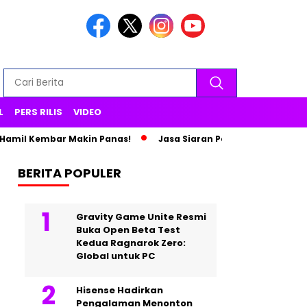
L
PERS RILIS
VIDEO
mil Kembar Makin Panas!
Jasa Siaran Pers Persriliscom Melay
BERITA POPULER
Gravity Game Unite Resmi
Buka Open Beta Test
Kedua Ragnarok Zero:
Global untuk PC
Hisense Hadirkan
Pengalaman Menonton