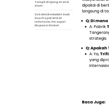
Tampil di Ajang Grand
dipakai di be
Slam
langsung di ta
SUS ENVIRONMENT Raih
Dua Proyek WtE di
Q: Di mana
Indonesia, Percepat
Ekspansi Global
A: Pabrik
T
Tangerang
strategis.
Q: Apakah T
A: Ya,
Trif
yang dipr
internasio
Baca Juga: