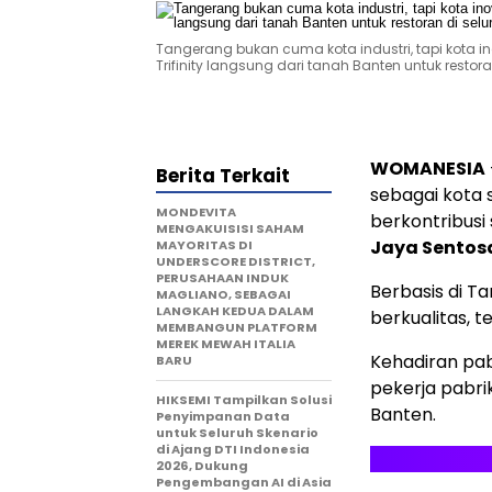
Tangerang bukan cuma kota industri, tapi kota
Trifinity langsung dari tanah Banten untuk restora
WOMANESIA
Berita Terkait
sebagai kota 
MONDEVITA
berkontribusi
MENGAKUISISI SAHAM
Jaya Sentos
MAYORITAS DI
UNDERSCORE DISTRICT,
PERUSAHAAN INDUK
Berbasis di T
MAGLIANO, SEBAGAI
LANGKAH KEDUA DALAM
berkualitas, 
MEMBANGUN PLATFORM
MEREK MEWAH ITALIA
Kehadiran pab
BARU
pekerja pabrik
HIKSEMI Tampilkan Solusi
Banten.
Penyimpanan Data
untuk Seluruh Skenario
di Ajang DTI Indonesia
2026, Dukung
Pengembangan AI di Asia