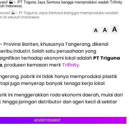
 inovasi! 🏭✨ PT Triguna Jaya Sentosa bangga memproduksi wadah
n di seluruh Indonesia.
A
A
A
– Provinsi Banten, khususnya Tangerang, dikenal
seribu industri. Salah satu perusahaan yang
 signifikan terhadap ekonomi lokal adalah
PT Triguna
a
, produsen kemasan merk
Trifinity
.
angerang, pabrik ini tidak hanya memproduksi plastik
tetapi juga menyerap banyak tenaga kerja lokal.
rik ini menggerakkan roda ekonomi daerah, mulai dari
 hingga jaringan distributor dan agen kecil di sekitar
ADVERTISEMENT