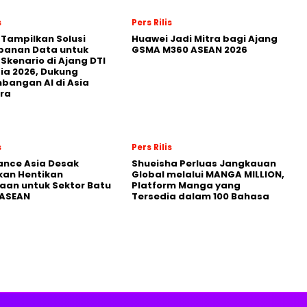
s
Pers Rilis
 Tampilkan Solusi
Huawei Jadi Mitra bagi Ajang
panan Data untuk
GSMA M360 ASEAN 2026
 Skenario di Ajang DTI
ia 2026, Dukung
angan AI di Asia
ra
s
Pers Rilis
nance Asia Desak
Shueisha Perluas Jangkauan
kan Hentikan
Global melalui MANGA MILLION,
an untuk Sektor Batu
Platform Manga yang
 ASEAN
Tersedia dalam 100 Bahasa