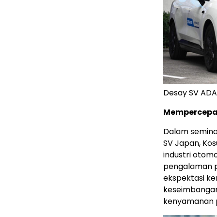
Desay SV ADA
Mempercepat
Dalam seminar
SV Japan, Kos
industri otomo
pengalaman p
ekspektasi ke
keseimbangan
kenyamanan 