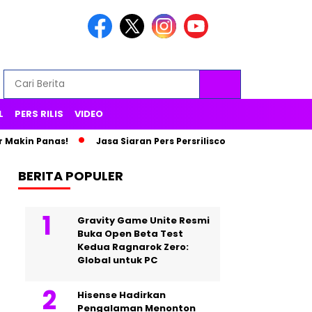
L
PERS RILIS
VIDEO
Panas!
Jasa Siaran Pers Persriliscom Melayani Publikasi ke L
BERITA POPULER
Gravity Game Unite Resmi
Buka Open Beta Test
Kedua Ragnarok Zero:
Global untuk PC
Hisense Hadirkan
Pengalaman Menonton