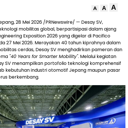
A
A
A
pang, 28 Mei 2026 /PRNewswire/ — Desay SV,
knologi mobilitas global, berpartisipasi dalam ajang
ineering Exposition 2026 yang digelar di Pacifico
a 27 Mei 2026. Merayakan 40 tahun kiprahnya dalam
bilitas cerdas, Desay SV menghadirkan pameran dan
tema
"40 Years for Smarter Mobility"
. Melalui kegiatan
ay SV menampilkan portofolio teknologi komprehensif
b kebutuhan industri otomotif Jepang maupun pasar
terus berkembang.