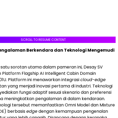
SCROLL TO RESUME CONTENT
engalaman Berkendara dan Teknologi Mengemudi
 satu sorotan utama dalam pameran ini, Desay SV
Platform Flagship AI Intelligent Cabin Domain
A01U. Platform ini menawarkan integrasi
cloud-edge
n yang menjadi inovasi pertama di industri. Teknologi
ediakan fungsi adaptif sesuai skenario dan preferensi
a meningkatkan pengalaman di dalam kendaraan.
eknologi tersebut memanfaatkan Omni Model dan Mixture
OE) berbasis
edge
dengan kemampuan pengenalan
tur yang lebih canggih. Dirancang dengan kerangka