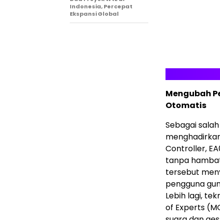
Indonesia, Percepat
Ekspansi Global
Mengubah P
Otomatis
Sebagai salah
menghadirkan 
Controller, E
tanpa hambata
tersebut meny
pengguna gun
Lebih lagi, t
of Experts (M
suara dan ges