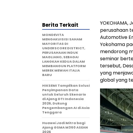
YOKOHAMA, Je
Berita Terkait
perusahaan te
MONDEVITA
Automotive Eng
MENGAKUISISI SAHAM
Yokohama pad
MAYORITAS DI
UNDERSCORE DISTRICT,
mendorong mo
PERUSAHAAN INDUK
MAGLIANO, SEBAGAI
seminar ber
LANGKAH KEDUA DALAM
tersebut, Des
MEMBANGUN PLATFORM
MEREK MEWAH ITALIA
yang menjawa
BARU
global yang 
HIKSEMI Tampilkan Solusi
Penyimpanan Data
untuk Seluruh Skenario
di Ajang DTI Indonesia
2026, Dukung
Pengembangan AI di Asia
Tenggara
Huawei Jadi Mitra bagi
Ajang GSMA M360 ASEAN
2026