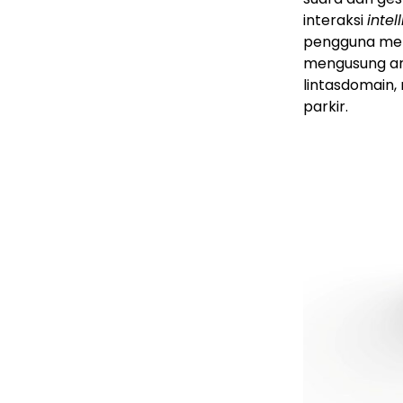
interaksi
intel
pengguna menj
mengusung ars
lintasdomain,
parkir.