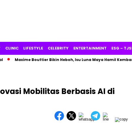
Y
CLINIC
LIFESTYLE
CELEBRITY
ENTERTAINMENT
ESG – TJS
axime Bouttier Bikin Heboh, Isu Luna Maya Hamil Kembar Makin 
asi Mobilitas Berbasis AI di