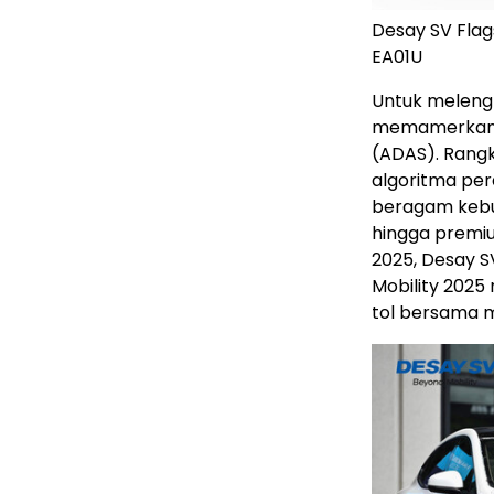
Desay SV Flag
EA01U
Untuk melengk
memamerkan r
(ADAS). Rangk
algoritma per
beragam kebu
hingga premiu
2025, Desay S
Mobility 2025 
tol bersama mi