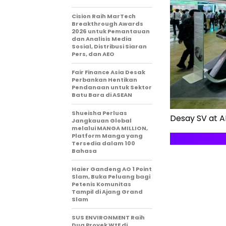
Cision Raih MarTech
Breakthrough Awards
2026 untuk Pemantauan
dan Analisis Media
Sosial, Distribusi Siaran
Pers, dan AEO
Fair Finance Asia Desak
Perbankan Hentikan
Pendanaan untuk Sektor
Batu Bara di ASEAN
Shueisha Perluas
Desay SV at A
Jangkauan Global
melalui MANGA MILLION,
Platform Manga yang
Tersedia dalam 100
Bahasa
Haier Gandeng AO 1 Point
Slam, Buka Peluang bagi
Petenis Komunitas
Tampil di Ajang Grand
Slam
SUS ENVIRONMENT Raih
Dua Proyek WtE di