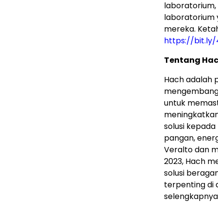
laboratorium
laboratorium
mereka. Ketah
https://bit.l
Tentang Ha
Hach adalah pe
mengembangka
untuk memasti
meningkatkan 
solusi kepada
pangan, energ
Veralto dan m
2023, Hach me
solusi beraga
terpenting di 
selengkapnya