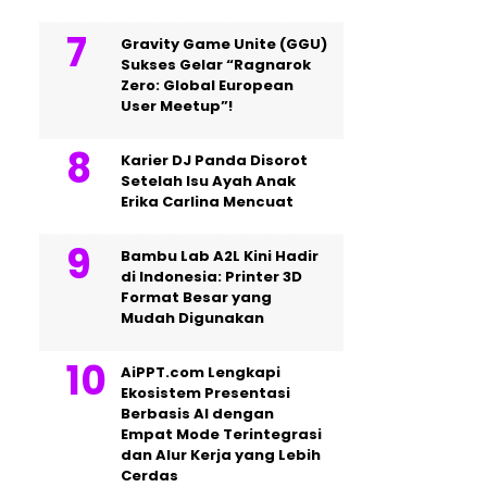
Gravity Game Unite (GGU)
Sukses Gelar “Ragnarok
Zero: Global European
User Meetup”!
Karier DJ Panda Disorot
Setelah Isu Ayah Anak
Erika Carlina Mencuat
Bambu Lab A2L Kini Hadir
di Indonesia: Printer 3D
Format Besar yang
Mudah Digunakan
AiPPT.com Lengkapi
Ekosistem Presentasi
Berbasis AI dengan
Empat Mode Terintegrasi
dan Alur Kerja yang Lebih
Cerdas