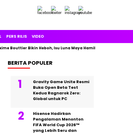
L
PERS RILIS
VIDEO
ime Bouttier Bikin Heboh, Isu Luna Maya Hamil Kembar Makin Pa
BERITA POPULER
Gravity Game Unite Resmi
Buka Open Beta Test
Kedua Ragnarok Zero:
Global untuk PC
Hisense Hadirkan
Pengalaman Menonton
FIFA World Cup 2026™
yang Lebih Seru dan