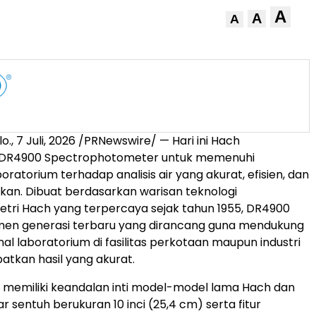
A
A
A
o.
,
7 Juli, 2026
/PRNewswire/ — Hari ini Hach
 DR4900 Spectrophotometer untuk memenuhi
ratorium terhadap analisis air yang akurat, efisien, dan
an. Dibuat berdasarkan warisan teknologi
tri Hach yang terpercaya sejak tahun 1955, DR4900
umen generasi terbaru yang dirancang guna mendukung
al laboratorium di fasilitas perkotaan maupun industri
tkan hasil yang akurat.
memiliki keandalan inti model-model lama Hach dan
ar sentuh berukuran 10 inci (25,4 cm) serta fitur