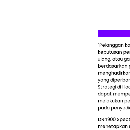
"Pelanggan k
keputusan pen
ulang, atau 
berdasarkan 
menghadirkan
yang diperbaru
Strategi di Ha
dapat memper
melakukan pe
pada penyedia
DR4900 Spectr
menetapkan s