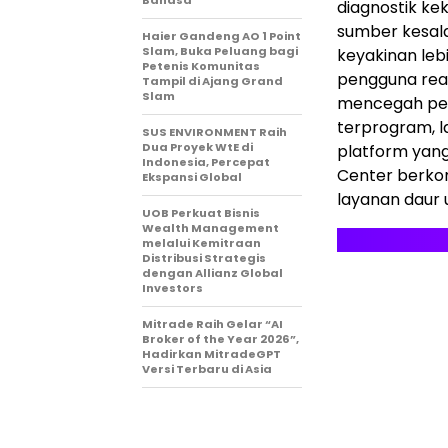
Bahasa
diagnostik ke
sumber kesala
Haier Gandeng AO 1 Point
Slam, Buka Peluang bagi
keyakinan leb
Petenis Komunitas
pengguna reag
Tampil di Ajang Grand
Slam
mencegah peng
terprogram, 
SUS ENVIRONMENT Raih
Dua Proyek WtE di
platform yang
Indonesia, Percepat
Center berko
Ekspansi Global
layanan daur u
UOB Perkuat Bisnis
Wealth Management
melalui Kemitraan
Distribusi Strategis
dengan Allianz Global
Investors
Mitrade Raih Gelar “AI
Broker of the Year 2026”,
Hadirkan MitradeGPT
Versi Terbaru di Asia