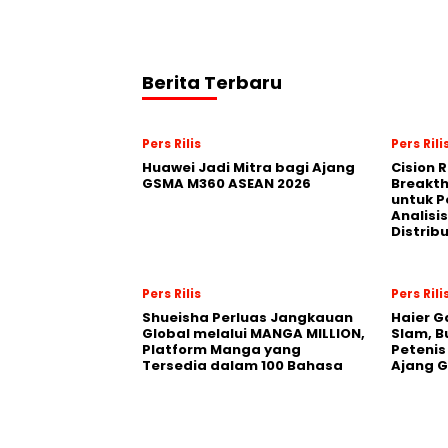
Berita Terbaru
Pers Rilis
Pers Rili
Huawei Jadi Mitra bagi Ajang
Cision 
GSMA M360 ASEAN 2026
Breakt
untuk 
Analisis
Distrib
Pers Rilis
Pers Rili
Shueisha Perluas Jangkauan
Haier G
Global melalui MANGA MILLION,
Slam, B
Platform Manga yang
Petenis
Tersedia dalam 100 Bahasa
Ajang 