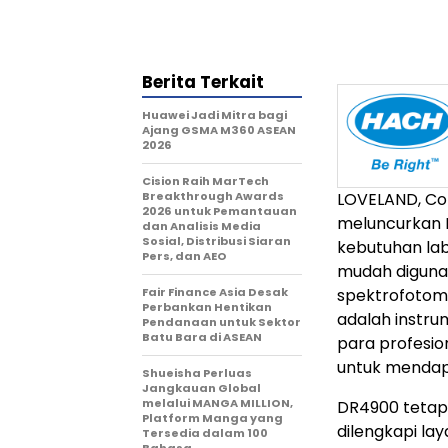
Berita Terkait
Huawei Jadi Mitra bagi
Ajang GSMA M360 ASEAN
2026
Cision Raih MarTech
Breakthrough Awards
LOVELAND, Col
2026 untuk Pemantauan
meluncurkan
dan Analisis Media
Sosial, Distribusi Siaran
kebutuhan labo
Pers, dan AEO
mudah digunak
Fair Finance Asia Desak
spektrofotome
Perbankan Hentikan
adalah instr
Pendanaan untuk Sektor
Batu Bara di ASEAN
para profesion
untuk mendapa
Shueisha Perluas
Jangkauan Global
melalui MANGA MILLION,
DR4900 tetap 
Platform Manga yang
dilengkapi lay
Tersedia dalam 100