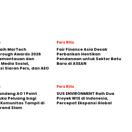
s
Pers Rilis
Raih MarTech
Fair Finance Asia Desak
hrough Awards 2026
Perbankan Hentikan
Pemantauan dan
Pendanaan untuk Sektor Batu
 Media Sosial,
Bara di ASEAN
usi Siaran Pers, dan AEO
s
Pers Rilis
andeng AO 1 Point
SUS ENVIRONMENT Raih Dua
uka Peluang bagi
Proyek WtE di Indonesia,
 Komunitas Tampil di
Percepat Ekspansi Global
Grand Slam