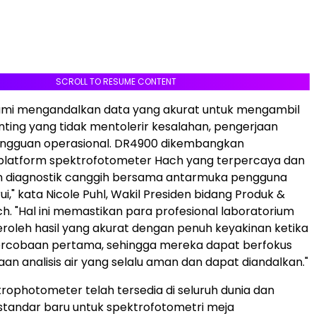
SCROLL TO RESUME CONTENT
ami mengandalkan data yang akurat untuk mengambil
ting yang tidak mentolerir kesalahan, pengerjaan
gangguan operasional. DR4900 dikembangkan
platform spektrofotometer Hach yang terpercaya dan
 diagnostik canggih bersama antarmuka pengguna
i," kata Nicole Puhl, Wakil Presiden bidang Produk &
ch. "Hal ini memastikan para profesional laboratorium
oleh hasil yang akurat dengan penuh keyakinan ketika
rcobaan pertama, sehingga mereka dapat berfokus
an analisis air yang selalu aman dan dapat diandalkan."
ophotometer telah tersedia di seluruh dunia dan
tandar baru untuk spektrofotometri meja