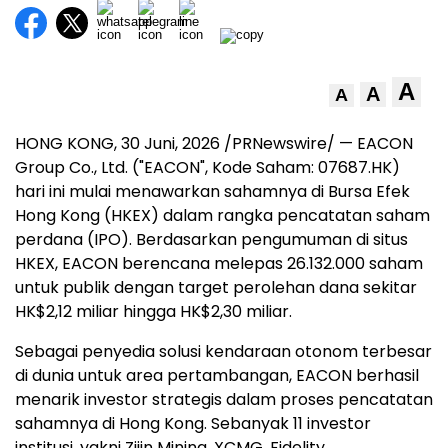
A
A
A
HONG KONG
,
30 Juni, 2026
/PRNewswire/ — EACON
Group Co., Ltd. ("EACON", Kode Saham: 07687.HK)
hari ini mulai menawarkan sahamnya di Bursa Efek
Hong Kong (HKEX) dalam rangka pencatatan saham
perdana (IPO). Berdasarkan pengumuman di situs
HKEX, EACON berencana melepas 26.132.000 saham
untuk publik dengan target perolehan dana sekitar
HK$2,12 miliar hingga HK$2,30 miliar.
Sebagai penyedia solusi kendaraan otonom terbesar
di dunia untuk area pertambangan, EACON berhasil
menarik investor strategis dalam proses pencatatan
sahamnya di Hong Kong. Sebanyak 11 investor
institusi, yakni Zijin Mining, XCMG, Fidelity