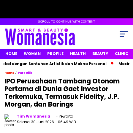
SCROLL TO CONTINUE WITH CONTENT
HOME
WOMAN
PROFILE
HEALTH
BEAUTY
CLINIC
l dengan Sentuhan Artistik dan Makna Personal
Maxime Bou
/
Home
Pers Rilis
IPO Perusahaan Tambang Otonom
Pertama di Dunia Gaet Investor
Terkemuka, Termasuk Fidelity, J.P.
Morgan, dan Barings
Tim Womanesia
- Pewarta
Selasa, 30 Juni 2026
- 06:49 WIB