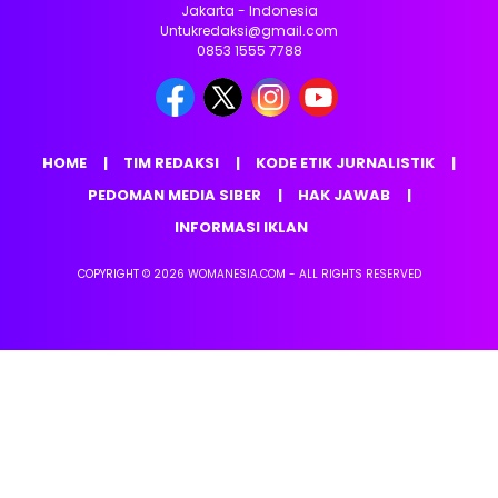
Jakarta - Indonesia
Untukredaksi@gmail.com
0853 1555 7788
HOME
TIM REDAKSI
KODE ETIK JURNALISTIK
PEDOMAN MEDIA SIBER
HAK JAWAB
INFORMASI IKLAN
COPYRIGHT © 2026 WOMANESIA.COM - ALL RIGHTS RESERVED