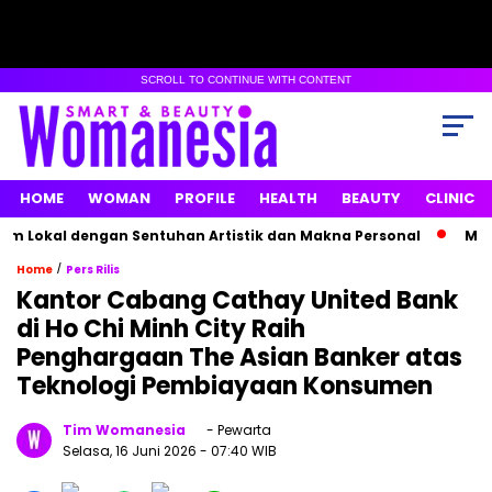
SCROLL TO CONTINUE WITH CONTENT
HOME
WOMAN
PROFILE
HEALTH
BEAUTY
CLINIC
Lokal dengan Sentuhan Artistik dan Makna Personal
Maxime 
/
Home
Pers Rilis
Kantor Cabang Cathay United Bank
di Ho Chi Minh City Raih
Penghargaan The Asian Banker atas
Teknologi Pembiayaan Konsumen
Tim Womanesia
- Pewarta
Selasa, 16 Juni 2026
- 07:40 WIB