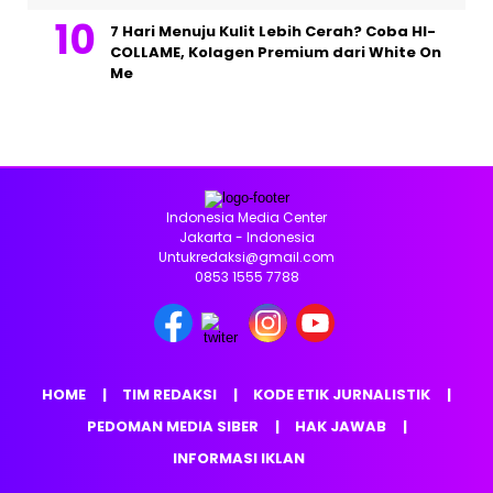
7 Hari Menuju Kulit Lebih Cerah? Coba HI-
COLLAME, Kolagen Premium dari White On
Me
Indonesia Media Center
Jakarta - Indonesia
Untukredaksi@gmail.com
0853 1555 7788
HOME
TIM REDAKSI
KODE ETIK JURNALISTIK
PEDOMAN MEDIA SIBER
HAK JAWAB
INFORMASI IKLAN