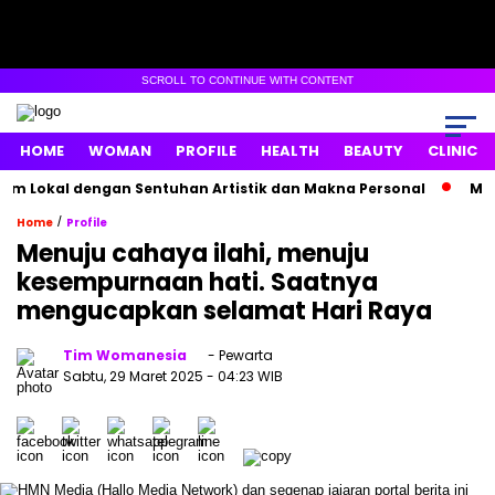
SCROLL TO CONTINUE WITH CONTENT
HOME
WOMAN
PROFILE
HEALTH
BEAUTY
CLINIC
m Lokal dengan Sentuhan Artistik dan Makna Personal
Maxim
/
Home
Profile
Menuju cahaya ilahi, menuju
kesempurnaan hati. Saatnya
mengucapkan selamat Hari Raya
Tim Womanesia
- Pewarta
Sabtu, 29 Maret 2025
- 04:23 WIB