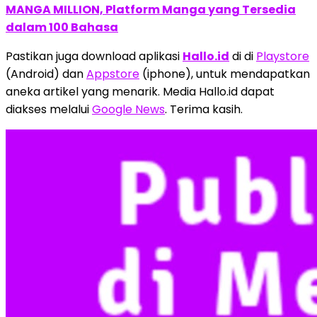
MANGA MILLION, Platform Manga yang Tersedia
dalam 100 Bahasa
Pastikan juga download aplikasi
Hallo.id
di di
Playstore
(Android) dan
Appstore
(iphone), untuk mendapatkan
aneka artikel yang menarik. Media Hallo.id dapat
diakses melalui
Google News
. Terima kasih.