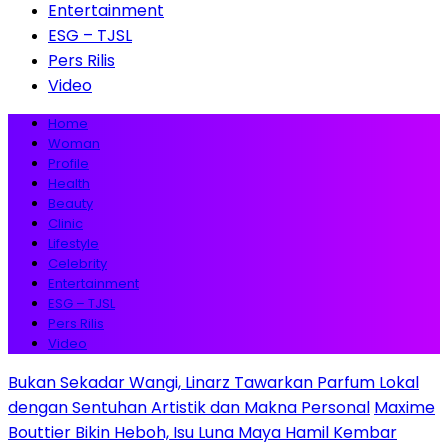
Entertainment
ESG – TJSL
Pers Rilis
Video
Home
Woman
Profile
Health
Beauty
Clinic
Lifestyle
Celebrity
Entertainment
ESG – TJSL
Pers Rilis
Video
Bukan Sekadar Wangi, Linarz Tawarkan Parfum Lokal
dengan Sentuhan Artistik dan Makna Personal
Maxime
Bouttier Bikin Heboh, Isu Luna Maya Hamil Kembar