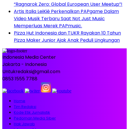
“Ragnarok Zero: Global European User Meetup”!
Artis Italia LeiKiè Perkenalkan PAPgame Dalam
Video Musik Terbaru Saat Not Just Music
Memperluas Merek PAPmusic.
Pizza Hut Indonesia dan TUKR Rayakan 10 Tahun
Pizza Maker Junior Ajak Anak Peduli Lingkungan
Indonesia Media Center
Jakarta - Indonesia
Untukredaksi@gmail.com
0853 1555 7788
Home
Tim Redaksi
Kode Etik Jurnalistik
Pedoman Media Siber
Hak Jawab