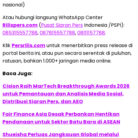
nasional)
Atau hubungi langsung WhatsApp Center
Rilispers.com
(
Pusat Siaran Pers
Indonesia /PSPI):
085315557788
,
087815557788
,
08111157788
.
Klik
Persrilis.com
untuk menerbitkan press release di
portal berita ini, atau pun secara serentak di puluhan,
ratusan, bahkan 1.000+ jaringan media online.
Baca Juga:
Cision Raih MarTech Breakthrough Awards 2026
untuk Pemantauan dan Analisis Media Sosial,
Distribusi Siaran Pers, dan AEO
Fair Finance Asia Desak Perbankan Hentikan
Pendanaan untuk Sektor Batu Bara di ASEAN
Shueisha Perluas Jangkauan Global melalui