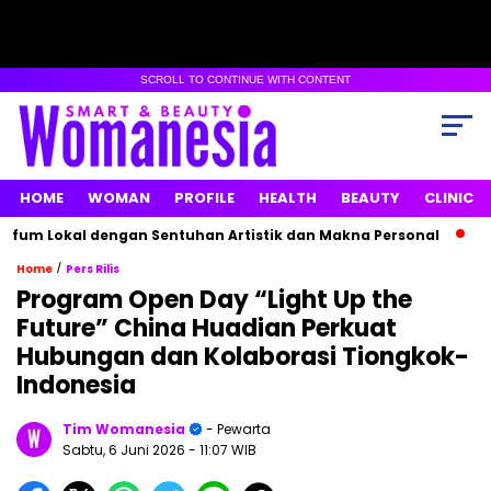
SCROLL TO CONTINUE WITH CONTENT
HOME
WOMAN
PROFILE
HEALTH
BEAUTY
CLINIC
um Lokal dengan Sentuhan Artistik dan Makna Personal
Max
/
Home
Pers Rilis
Program Open Day “Light Up the
Future” China Huadian Perkuat
Hubungan dan Kolaborasi Tiongkok-
Indonesia
Tim Womanesia
- Pewarta
Sabtu, 6 Juni 2026
- 11:07 WIB