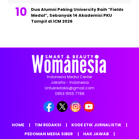
Dua Alumni Peking University Raih “Fields
Medal”, Sebanyak 14 Akademisi PKU
Tampil di ICM 2026
Indonesia Media Center
Jakarta - Indonesia
Untukredaksi@gmail.com
0853 1555 7788
HOME
TIM REDAKSI
KODE ETIK JURNALISTIK
PEDOMAN MEDIA SIBER
HAK JAWAB