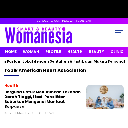
SCROLL TO CONTINUE WITH CONTENT
HOME
WOMAN
PROFILE
HEALTH
BEAUTY
CLINIC
an Parfum Lokal dengan Sentuhan Artistik dan Makna Personal
Topik
American Heart Association
Health
Berguna untuk Menurunkan Tekanan
Darah Tinggi, Hasil Penelitian
Beberkan Mengenai Manfaat
Berpuasa
Sabtu, 1 Maret 2025 - 00:20 WIB