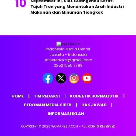
September Ini, SIAL Guangzhou Soroti
Tujuh Tren yang Menentukan Arah Industri
Makanan dan Minuman Tiongkok
Indonesia Media Center
Jakarta - Indonesia
Untukredaksi@gmail.com
0853 1555 7788
HOME
TIM REDAKSI
KODE ETIK JURNALISTIK
PEDOMAN MEDIA SIBER
HAK JAWAB
INFORMASI IKLAN
COPYRIGHT © 2026 WOMANESIA.COM - ALL RIGHTS RESERVED