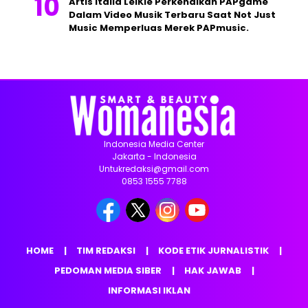
Artis Italia LeiKiè Perkenalkan PAPgame
Dalam Video Musik Terbaru Saat Not Just
Music Memperluas Merek PAPmusic.
Indonesia Media Center
Jakarta - Indonesia
Untukredaksi@gmail.com
0853 1555 7788
HOME
TIM REDAKSI
KODE ETIK JURNALISTIK
PEDOMAN MEDIA SIBER
HAK JAWAB
INFORMASI IKLAN