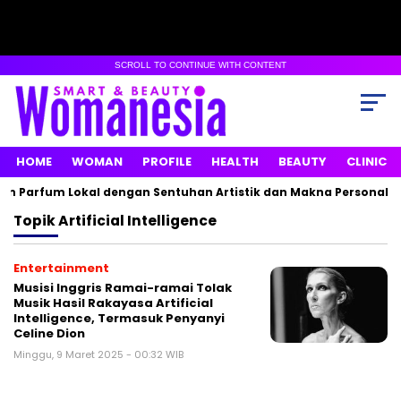
SCROLL TO CONTINUE WITH CONTENT
HOME
WOMAN
PROFILE
HEALTH
BEAUTY
CLINIC
n Parfum Lokal dengan Sentuhan Artistik dan Makna Personal
Topik
Artificial Intelligence
Entertainment
Musisi Inggris Ramai-ramai Tolak
Musik Hasil Rakayasa Artificial
Intelligence, Termasuk Penyanyi
Celine Dion
Minggu, 9 Maret 2025 - 00:32 WIB