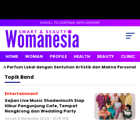
SCROLL TO CONTINUE WITH CONTENT
HOME
WOMAN
PROFILE
HEALTH
BEAUTY
CLINIC
n Parfum Lokal dengan Sentuhan Artistik dan Makna Personal
Topik
Band
Entertainment
Sajian Live Music Shadenlouth Siap
Hibur Pengunjung Cafe, Tempat
Nongkrong dan Weddiing Party
Jumat, 6 Desember 2024 - 20:18 WIB