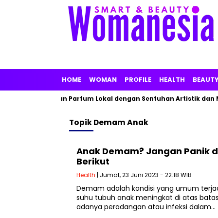
HOME
WOMAN
PROFILE
HEALTH
BEAUT
 Linarz Tawarkan Parfum Lokal dengan Sentuhan Artistik dan Ma
Topik
Demam Anak
Anak Demam? Jangan Panik d
Berikut
Health
| Jumat, 23 Juni 2023 - 22:18 WIB
Demam adalah kondisi yang umum terjad
suhu tubuh anak meningkat di atas bata
adanya peradangan atau infeksi dalam…