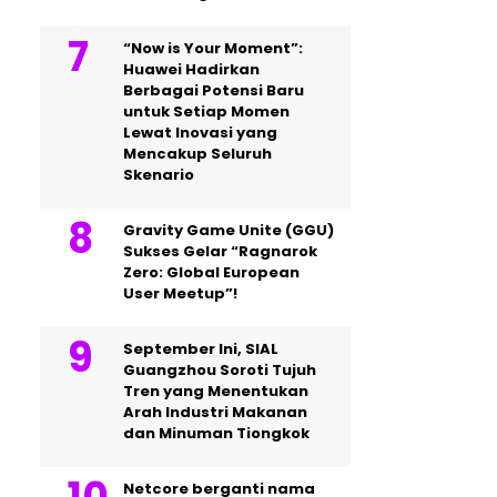
“Now is Your Moment”:
Huawei Hadirkan
Berbagai Potensi Baru
untuk Setiap Momen
Lewat Inovasi yang
Mencakup Seluruh
Skenario
Gravity Game Unite (GGU)
Sukses Gelar “Ragnarok
Zero: Global European
User Meetup”!
September Ini, SIAL
Guangzhou Soroti Tujuh
Tren yang Menentukan
Arah Industri Makanan
dan Minuman Tiongkok
Netcore berganti nama