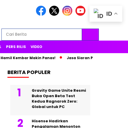
ID
L
PERS RILIS
VIDEO
amil Kembar Makin Panas!
Jasa Siaran Pers Persriliscom Mel
BERITA POPULER
Gravity Game Unite Resmi
Buka Open Beta Test
Kedua Ragnarok Zero:
Global untuk PC
Hisense Hadirkan
Pengalaman Menonton