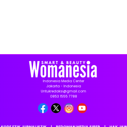
Indonesia Media Center
Jakarta - Indonesia
Untukredaksi@gmail.com
0853 1555 7788
KODE ETIK JURNALISTIK
PEDOMAN MEDIA SIBER
HAK JA