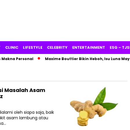
Y
CLINIC
LIFESTYLE
CELEBRITY
ENTERTAINMENT
ESG – TJS
Makna Personal
Maxime Bouttier Bikin Heboh, Isu Luna Maya
si Masalah Asam
z
alami oleh siapa saja, baik
kit asam lambung atau
sa…