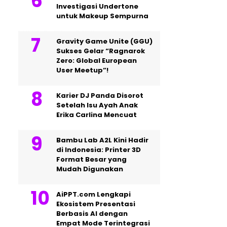
Investigasi Undertone
untuk Makeup Sempurna
Gravity Game Unite (GGU)
Sukses Gelar “Ragnarok
Zero: Global European
User Meetup”!
Karier DJ Panda Disorot
Setelah Isu Ayah Anak
Erika Carlina Mencuat
Bambu Lab A2L Kini Hadir
di Indonesia: Printer 3D
Format Besar yang
Mudah Digunakan
AiPPT.com Lengkapi
Ekosistem Presentasi
Berbasis AI dengan
Empat Mode Terintegrasi