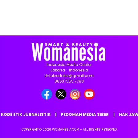
Indonesia Media Center
Jakarta - Indonesia
Untukredaksi@gmail.com
0853 1555 7788
KODE ETIK JURNALISTIK
PEDOMAN MEDIA SIBER
HAK JA
COPYRIGHT © 2026 WOMANESIA.COM - ALL RIGHTS RESERVED