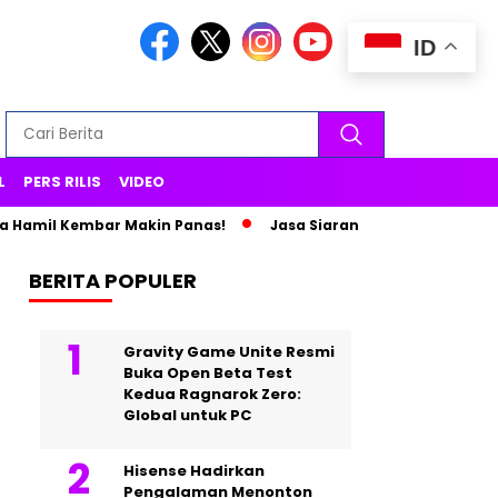
ID
L
PERS RILIS
VIDEO
 Hamil Kembar Makin Panas!
Jasa Siaran Pers Persriliscom Me
BERITA POPULER
Gravity Game Unite Resmi
Buka Open Beta Test
Kedua Ragnarok Zero:
Global untuk PC
Hisense Hadirkan
Pengalaman Menonton