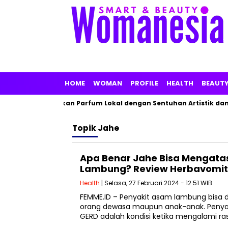
HOME
WOMAN
PROFILE
HEALTH
BEAUT
, Linarz Tawarkan Parfum Lokal dengan Sentuhan Artistik dan 
Topik
Jahe
Apa Benar Jahe Bisa Mengata
Lambung? Review Herbavomit
Health
| Selasa, 27 Februari 2024 - 12:51 WIB
FEMME.ID – Penyakit asam lambung bisa di
orang dewasa maupun anak-anak. Penya
GERD adalah kondisi ketika mengalami ra