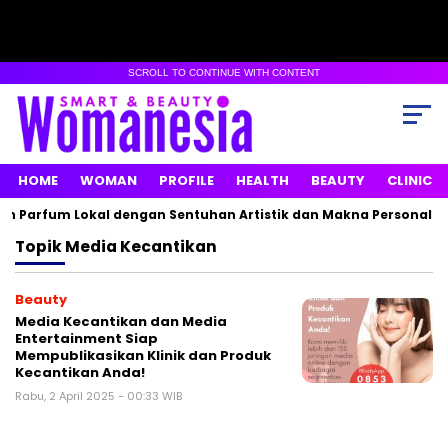
SCROLL TO CONTINUE WITH CONTENT
HOME
WOMAN
PROFILE
HEALTH
BEAUTY
CLINIC
n Parfum Lokal dengan Sentuhan Artistik dan Makna Personal
Topik
Media Kecantikan
Beauty
Media Kecantikan dan Media
Entertainment Siap
Mempublikasikan Klinik dan Produk
Kecantikan Anda!
Rabu, 2 April 2025 - 00:33 WIB