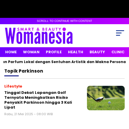
SCROLL TO CONTINUE WITH CONTENT
HOME
WOMAN
PROFILE
HEALTH
BEAUTY
CLINIC
an Parfum Lokal dengan Sentuhan Artistik dan Makna Personal
Topik
Parkinson
Lifestyle
Tinggal Dekat Lapangan Golf
Ternyata Meningkatkan Risiko
Penyakit Parkinson hingga 3 Kali
Lipat
Rabu, 21 Mei 2025 - 08:00 WIB