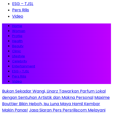
ESG – TJSL
Pers Rilis
Video
Home
Woman
Profile
Health
Beauty
Clinic
Lifestyle
Celebrity
Entertainment
ESG – TJSL
Pers Rilis
Video
Bukan Sekadar Wangi, Linarz Tawarkan Parfum Lokal
dengan Sentuhan Artistik dan Makna Personal
Maxime
Bouttier Bikin Heboh, Isu Luna Maya Hamil Kembar
Makin Panas!
Jasa Siaran Pers Persriliscom Melayani