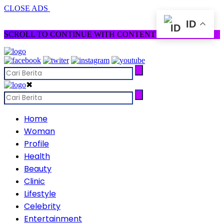
CLOSE ADS
ID
SCROLL TO CONTINUE WITH CONTENT
✖
Home
Woman
Profile
Health
Beauty
Clinic
Lifestyle
Celebrity
Entertainment