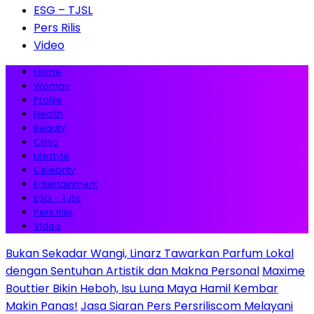
ESG – TJSL
Pers Rilis
Video
Home
Woman
Profile
Health
Beauty
Clinic
Lifestyle
Celebrity
Entertainment
ESG – TJSL
Pers Rilis
Video
Bukan Sekadar Wangi, Linarz Tawarkan Parfum Lokal
dengan Sentuhan Artistik dan Makna Personal
Maxime
Bouttier Bikin Heboh, Isu Luna Maya Hamil Kembar
Makin Panas!
Jasa Siaran Pers Persriliscom Melayani