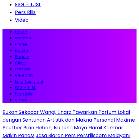
ESG – TJSL
Pers Rilis
Video
Home
Woman
Profile
Health
Beauty
Clinic
Lifestyle
Celebrity
Entertainment
ESG – TJSL
Pers Rilis
Video
Bukan Sekadar Wangi, Linarz Tawarkan Parfum Lokal
dengan Sentuhan Artistik dan Makna Personal
Maxime
Bouttier Bikin Heboh, Isu Luna Maya Hamil Kembar
Makin Panas!
Jasa Siaran Pers Persriliscom Melayani