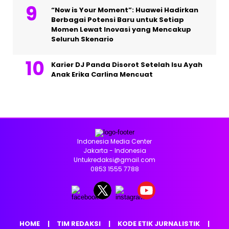
“Now is Your Moment”: Huawei Hadirkan
Berbagai Potensi Baru untuk Setiap
Momen Lewat Inovasi yang Mencakup
Seluruh Skenario
Karier DJ Panda Disorot Setelah Isu Ayah
Anak Erika Carlina Mencuat
Indonesia Media Center
Jakarta - Indonesia
Untukredaksi@gmail.com
0853 1555 7788
HOME
TIM REDAKSI
KODE ETIK JURNALISTIK