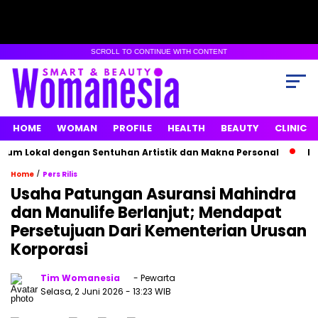
SCROLL TO CONTINUE WITH CONTENT
HOME
WOMAN
PROFILE
HEALTH
BEAUTY
CLINIC
m Lokal dengan Sentuhan Artistik dan Makna Personal
Maxim
/
Home
Pers Rilis
Usaha Patungan Asuransi Mahindra
dan Manulife Berlanjut; Mendapat
Persetujuan Dari Kementerian Urusan
Korporasi
Tim Womanesia
- Pewarta
Selasa, 2 Juni 2026
- 13:23 WIB