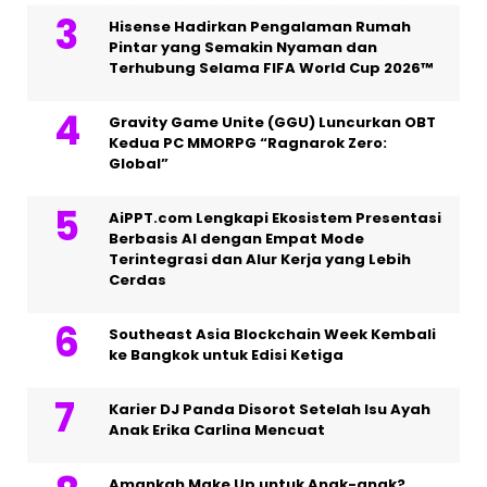
Hisense Hadirkan Pengalaman Rumah
Pintar yang Semakin Nyaman dan
Terhubung Selama FIFA World Cup 2026™
Gravity Game Unite (GGU) Luncurkan OBT
Kedua PC MMORPG “Ragnarok Zero:
Global”
AiPPT.com Lengkapi Ekosistem Presentasi
Berbasis AI dengan Empat Mode
Terintegrasi dan Alur Kerja yang Lebih
Cerdas
Southeast Asia Blockchain Week Kembali
ke Bangkok untuk Edisi Ketiga
Karier DJ Panda Disorot Setelah Isu Ayah
Anak Erika Carlina Mencuat
Amankah Make Up untuk Anak-anak?