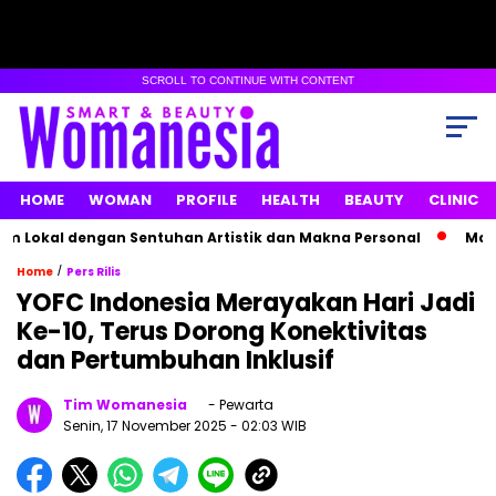
SCROLL TO CONTINUE WITH CONTENT
HOME
WOMAN
PROFILE
HEALTH
BEAUTY
CLINIC
okal dengan Sentuhan Artistik dan Makna Personal
Maxime B
/
Home
Pers Rilis
YOFC Indonesia Merayakan Hari Jadi
Ke-10, Terus Dorong Konektivitas
dan Pertumbuhan Inklusif
Tim Womanesia
- Pewarta
Senin, 17 November 2025
- 02:03 WIB