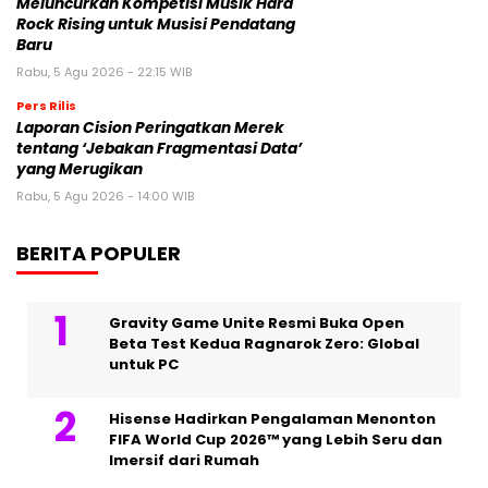
Meluncurkan Kompetisi Musik Hard
Rock Rising untuk Musisi Pendatang
Baru
Rabu, 5 Agu 2026 - 22:15 WIB
Pers Rilis
Laporan Cision Peringatkan Merek
tentang ‘Jebakan Fragmentasi Data’
yang Merugikan
Rabu, 5 Agu 2026 - 14:00 WIB
BERITA POPULER
Gravity Game Unite Resmi Buka Open
Beta Test Kedua Ragnarok Zero: Global
untuk PC
Hisense Hadirkan Pengalaman Menonton
FIFA World Cup 2026™ yang Lebih Seru dan
Imersif dari Rumah