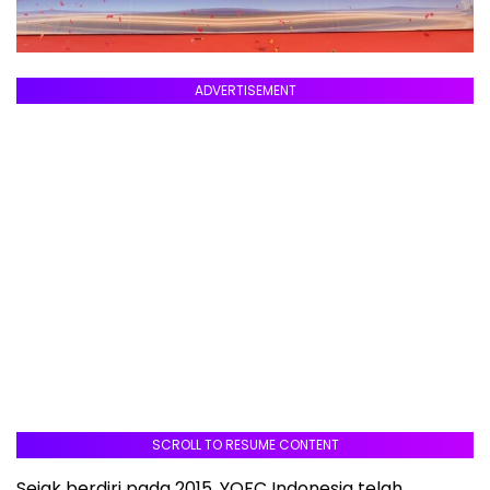
ADVERTISEMENT
SCROLL TO RESUME CONTENT
Sejak berdiri pada 2015, YOFC Indonesia telah