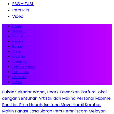
ESG – TJSL
Pers Rilis
Video
Home
Woman
Profile
Health
Beauty
Clinic
Lifestyle
Celebrity
Entertainment
ESG – TJSL
Pers Rilis
Video
Bukan Sekadar Wangi, Linarz Tawarkan Parfum Lokal
dengan Sentuhan Artistik dan Makna Personal
Maxime
Bouttier Bikin Heboh, Isu Luna Maya Hamil Kembar
Makin Panas!
Jasa Siaran Pers Persriliscom Melayani