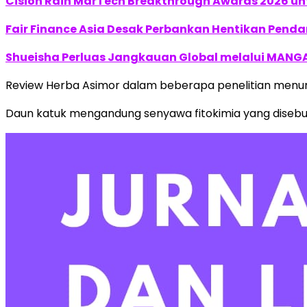
Cision Raih MarTech Breakthrough Awards 2026 untu
Fair Finance Asia Desak Perbankan Hentikan Penda
Shueisha Perluas Jangkauan Global melalui MANGA
Review Herba Asimor dalam beberapa penelitian menun
Daun katuk mengandung senyawa fitokimia yang disebut 