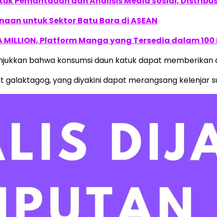
k Pemantauan dan Analisis Media Sosial, Distribusi
naan untuk Sektor Batu Bara di ASEAN
 MILLION, Platform Manga yang Tersedia dalam 100
jukkan bahwa konsumsi daun katuk dapat memberikan da
galaktagog, yang diyakini dapat merangsang kelenjar su