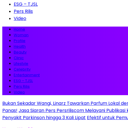
ESG – TJSL
Pers Rilis
Video
Home
Woman
Profile
Health
Beauty
Clinic
Lifestyle
Celebrity
Entertainment
ESG – TJSL
Pers Rilis
Video
Bukan Sekadar Wangi, Linarz Tawarkan Parfum Lokal de
Panas!
Jasa Siaran Pers Persriliscom Melayani Publikasi
Penyakit Parkinson hingga 3 Kali Lipat
Efektif untuk Pem