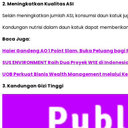
2. Meningkatkan Kualitas ASI
Selain meningkatkan jumlah ASI, konsumsi daun katuk ju
Kandungan nutrisi dalam daun katuk dapat memberika
Baca Juga:
Haier Gandeng AO 1 Point Slam, Buka Peluang bagi
SUS ENVIRONMENT Raih Dua Proyek WtE di Indonesia
UOB Perkuat Bisnis Wealth Management melalui Kemi
3. Kandungan Gizi Tinggi