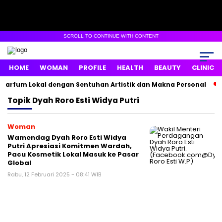
SCROLL TO CONTINUE WITH CONTENT
HOME
WOMAN
PROFILE
HEALTH
BEAUTY
CLINIC
Parfum Lokal dengan Sentuhan Artistik dan Makna Personal
Topik
Dyah Roro Esti Widya Putri
Woman
Wamendag Dyah Roro Esti Widya
Putri Apresiasi Komitmen Wardah,
Pacu Kosmetik Lokal Masuk ke Pasar
Global
Rabu, 12 Februari 2025 - 08:41 WIB