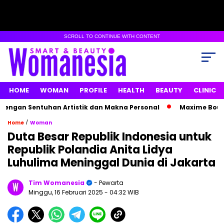
SCROLL TO CONTINUE WITH CONTENT
HOME
WOMAN
PROFILE
HEALTH
BEAUTY
CLINIC
gan Sentuhan Artistik dan Makna Personal
Maxime Bouttier
/
Home
Woman
Duta Besar Republik Indonesia untuk
Republik Polandia Anita Lidya
Luhulima Meninggal Dunia di Jakarta
Tim Womanesia
- Pewarta
Minggu, 16 Februari 2025
- 04:32 WIB