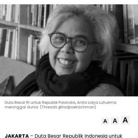
Duta Besar RI untuk Republik Polandia, Anita Lidya Luhulima
meninggal dunia. (Threads @fadjroelrachman)
A
A
A
JAKARTA
– Duta Besar Republik Indonesia untuk