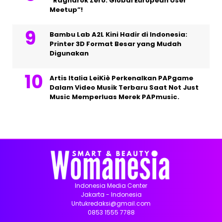
“Ragnarok Zero: Global European User
Meetup”!
Bambu Lab A2L Kini Hadir di Indonesia:
Printer 3D Format Besar yang Mudah
Digunakan
Artis Italia LeiKiè Perkenalkan PAPgame
Dalam Video Musik Terbaru Saat Not Just
Music Memperluas Merek PAPmusic.
Indonesia Media Center
Jakarta - Indonesia
Untukredaksi@gmail.com
0853 1555 7788