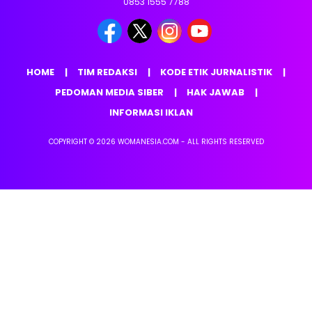
0853 1555 7788
HOME
TIM REDAKSI
KODE ETIK JURNALISTIK
PEDOMAN MEDIA SIBER
HAK JAWAB
INFORMASI IKLAN
COPYRIGHT © 2026 WOMANESIA.COM - ALL RIGHTS RESERVED