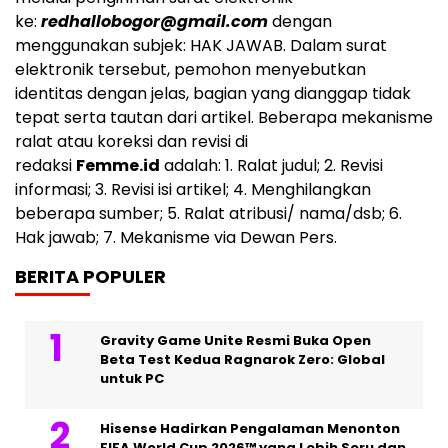
ke:
redhallobogor@gmail.com
dengan
menggunakan subjek: HAK JAWAB. Dalam surat
elektronik tersebut, pemohon menyebutkan
identitas dengan jelas, bagian yang dianggap tidak
tepat serta tautan dari artikel. Beberapa mekanisme
ralat atau koreksi dan revisi di
redaksi
Femme.id
adalah: 1. Ralat judul; 2. Revisi
informasi; 3. Revisi isi artikel; 4. Menghilangkan
beberapa sumber; 5. Ralat atribusi/ nama/dsb; 6.
Hak jawab; 7. Mekanisme via Dewan Pers.
BERITA POPULER
Gravity Game Unite Resmi Buka Open
Beta Test Kedua Ragnarok Zero: Global
untuk PC
Hisense Hadirkan Pengalaman Menonton
FIFA World Cup 2026™ yang Lebih Seru dan