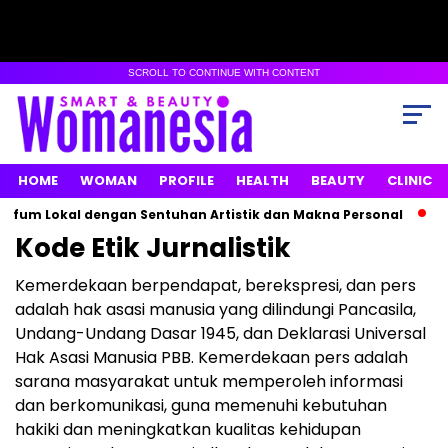
SCROLL TO CONTINUE WITH CONTENT
HOME
WOMAN
PROFILE
HEALTH
BEAUTY
CLINIC
um Lokal dengan Sentuhan Artistik dan Makna Personal
Max
Kode Etik Jurnalistik
Kemerdekaan berpendapat, berekspresi, dan pers
adalah hak asasi manusia yang dilindungi Pancasila,
Undang-Undang Dasar 1945, dan Deklarasi Universal
Hak Asasi Manusia PBB. Kemerdekaan pers adalah
sarana masyarakat untuk memperoleh informasi
dan berkomunikasi, guna memenuhi kebutuhan
hakiki dan meningkatkan kualitas kehidupan