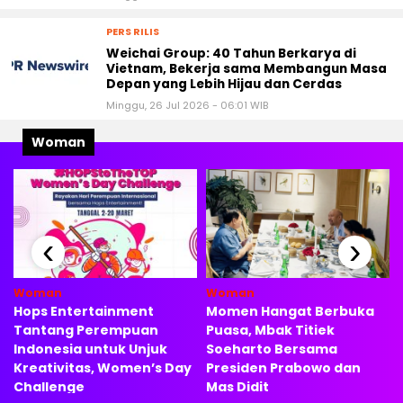
PERS RILIS
Weichai Group: 40 Tahun Berkarya di
Vietnam, Bekerja sama Membangun Masa
Depan yang Lebih Hijau dan Cerdas
Minggu, 26 Jul 2026 - 06:01 WIB
Woman
‹
›
i
Woman
Woman
Hops Entertainment
Momen Hangat Berbuka
Tantang Perempuan
Puasa, Mbak Titiek
Indonesia untuk Unjuk
Soeharto Bersama
Kreativitas, Women’s Day
Presiden Prabowo dan
Challenge
Mas Didit