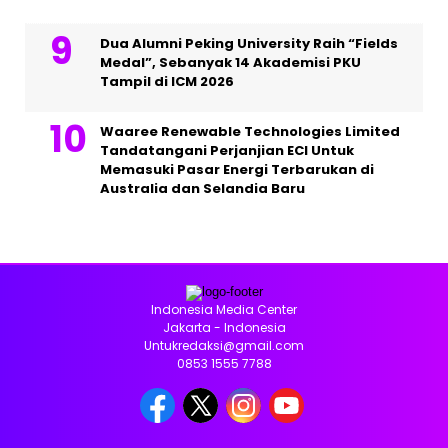
Dua Alumni Peking University Raih “Fields
Medal”, Sebanyak 14 Akademisi PKU
Tampil di ICM 2026
Waaree Renewable Technologies Limited
Tandatangani Perjanjian ECI Untuk
Memasuki Pasar Energi Terbarukan di
Australia dan Selandia Baru
Indonesia Media Center
Jakarta - Indonesia
Untukredaksi@gmail.com
0853 1555 7788