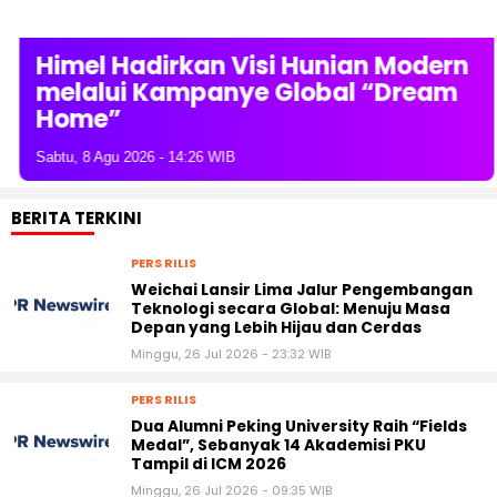
Himel Hadirkan Visi Hunian Modern
melalui Kampanye Global “Dream
Home”
Sabtu, 8 Agu 2026 - 14:26 WIB
BERITA TERKINI
PERS RILIS
Weichai Lansir Lima Jalur Pengembangan
Teknologi secara Global: Menuju Masa
Depan yang Lebih Hijau dan Cerdas
Minggu, 26 Jul 2026 - 23:32 WIB
PERS RILIS
Dua Alumni Peking University Raih “Fields
Medal”, Sebanyak 14 Akademisi PKU
Tampil di ICM 2026
Minggu, 26 Jul 2026 - 09:35 WIB