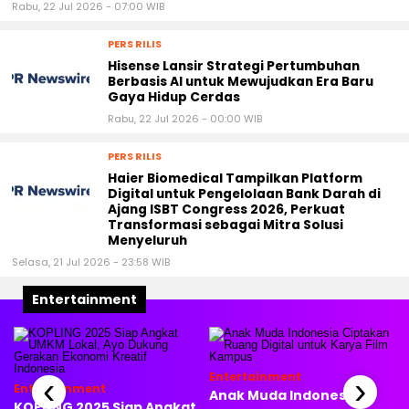
Rabu, 22 Jul 2026 - 07:00 WIB
PERS RILIS
Hisense Lansir Strategi Pertumbuhan
Berbasis AI untuk Mewujudkan Era Baru
Gaya Hidup Cerdas
Rabu, 22 Jul 2026 - 00:00 WIB
PERS RILIS
Haier Biomedical Tampilkan Platform
Digital untuk Pengelolaan Bank Darah di
Ajang ISBT Congress 2026, Perkuat
Transformasi sebagai Mitra Solusi
Menyeluruh
Selasa, 21 Jul 2026 - 23:58 WIB
Entertainment
Entertainment
‹
›
Entertainment
Anak Muda Indonesia
KOPLING 2025 Siap Angkat