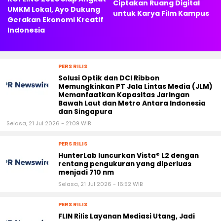
Ciptakan Ruang Digital
UMKM Lokal, Ayo Dukung
untuk Karya Film Kampus
Gerakan Ekonomi Kreatif
Indonesia
PERS RILIS
Solusi Optik dan DCI Ribbon
Memungkinkan PT Jala Lintas Media (JLM)
Memanfaatkan Kapasitas Jaringan
Bawah Laut dan Metro Antara Indonesia
dan Singapura
Selasa, 21 Jul 2026 - 21:09 WIB
PERS RILIS
HunterLab luncurkan Vista® L2 dengan
rentang pengukuran yang diperluas
menjadi 710 nm
Selasa, 21 Jul 2026 - 16:52 WIB
PERS RILIS
FLIN Rilis Layanan Mediasi Utang, Jadi