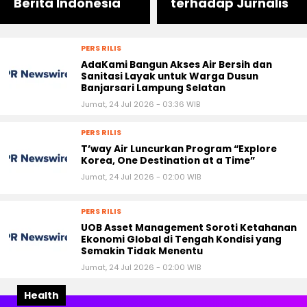
Berita Indonesia
terhadap Jurnalis
PERS RILIS
AdaKami Bangun Akses Air Bersih dan
Sanitasi Layak untuk Warga Dusun
Banjarsari Lampung Selatan
Jumat, 24 Jul 2026 - 03:36 WIB
PERS RILIS
T’way Air Luncurkan Program “Explore
Korea, One Destination at a Time”
Jumat, 24 Jul 2026 - 02:00 WIB
PERS RILIS
UOB Asset Management Soroti Ketahanan
Ekonomi Global di Tengah Kondisi yang
Semakin Tidak Menentu
Jumat, 24 Jul 2026 - 02:00 WIB
Health