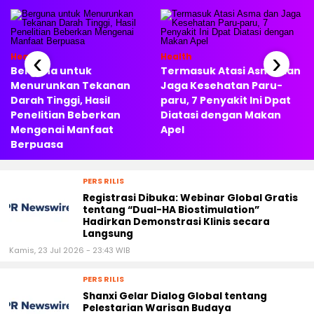
‹
›
Health
Health
Berguna untuk
Termasuk Atasi Asma dan
Menurunkan Tekanan
Jaga Kesehatan Paru-
Darah Tinggi, Hasil
paru, 7 Penyakit Ini Dpat
Penelitian Beberkan
Diatasi dengan Makan
Mengenai Manfaat
Apel
Berpuasa
PERS RILIS
Registrasi Dibuka: Webinar Global Gratis
tentang “Dual-HA Biostimulation”
Hadirkan Demonstrasi Klinis secara
Langsung
Kamis, 23 Jul 2026 - 23:43 WIB
PERS RILIS
Shanxi Gelar Dialog Global tentang
Pelestarian Warisan Budaya