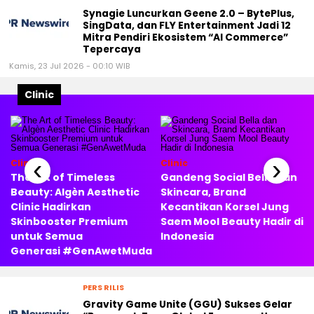
Synagie Luncurkan Geene 2.0 – BytePlus,
SingData, dan FLY Entertainment Jadi 12
Mitra Pendiri Ekosistem “AI Commerce”
Tepercaya
Kamis, 23 Jul 2026 - 00:10 WIB
Clinic
‹
›
Clinic
Clinic
The Art of Timeless
Gandeng Social Bella dan
Beauty: Algèn Aesthetic
Skincara, Brand
Clinic Hadirkan
Kecantikan Korsel Jung
Skinbooster Premium
Saem Mool Beauty Hadir di
untuk Semua
Indonesia
Generasi #GenAwetMuda
PERS RILIS
Gravity Game Unite (GGU) Sukses Gelar